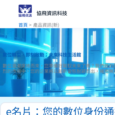
跳
至
協飛資訊科技
主
首頁
產品資訊(新)
要
內
容
數位轉型，即刻啟動：未來科技生活館
數位浪潮席捲而來，您準備好駕馭未來了嗎？我們致力
烈的市場中，您的企業將以創新姿態脫穎而出，擁抱無
e名片：您的數位身份通