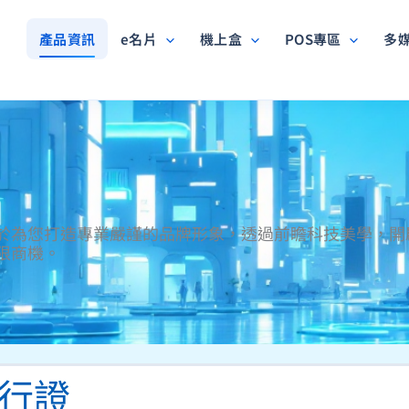
產品資訊
e名片
機上盒
POS專區
多
於為您打造專業嚴謹的品牌形象，透過前瞻科技美學，開
限商機。
行證