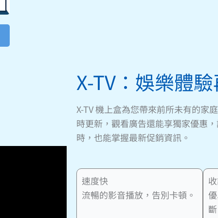
X-TV：娛樂體
X-TV 機上盒為您帶來前所未有的
時更新，觀看廣告還能享獨家優惠，
時，也能掌握最新促銷資訊。
速度快
收
流暢的影音播放，告別卡頓。
優
斷