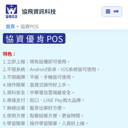
跳
協飛資訊科技
至
目錄
主
首頁
協資POS
要
內
協 資 優 肯 POS
容
特色：
1.
立即上線：現有設備即可使用。
2.
不限系統：
Android
安卓、
iOS
系統皆可使用。
3.
不限廠牌：平板、手機皆可使用。
4.
操作簡單：直覺式操作好上手。
5.
資料安全：中華電信雲端最安全。
6.
串接支付：街口、
LINE Pay
兩大品牌。
7.
無線出單：藍芽出單好方便。
8.
使用方便：點餐結帳方便，更省時間。
9.
學習簡單：操作學習簡單，人員好上線。