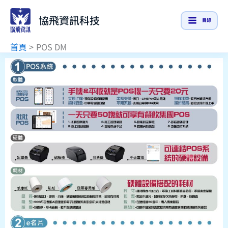
跳
協飛資訊科技
至
目錄
主
首頁
POS DM
要
內
容