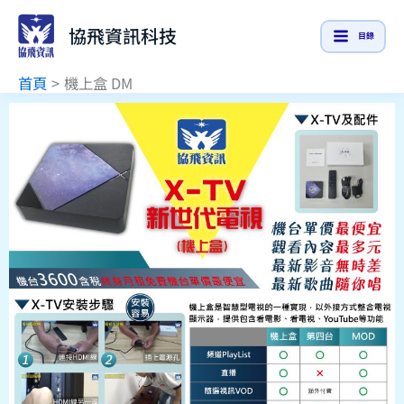
跳
協飛資訊科技
至
目錄
主
首頁
機上盒 DM
要
內
容