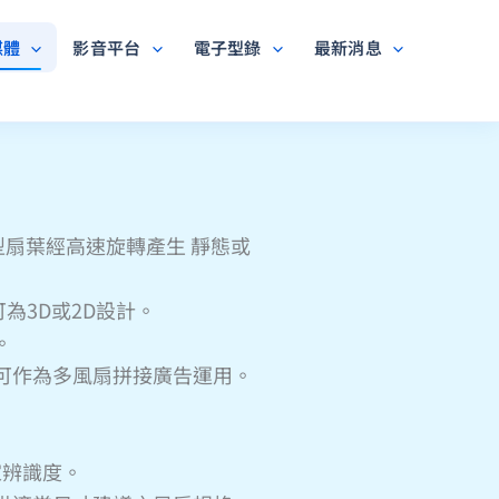
媒體
影音平台
電子型錄
最新消息
珠型扇葉經高速旋轉產生 靜態或
可為3D或2D設計。
。
也可作為多風扇拼接廣告運用。
家辨識度。