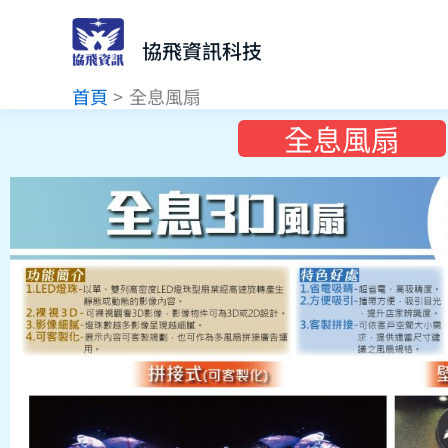
跳
至
協飛資訊科技
主
首頁
全息風扇
要
內
全息風扇
容