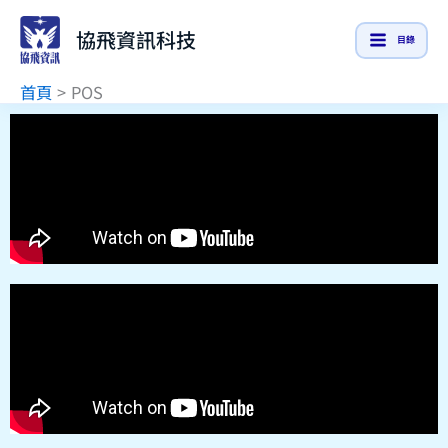
跳
協飛資訊科技
至
目錄
主
首頁
POS
要
內
容