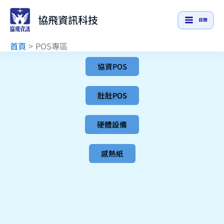
跳
協飛資訊科技
至
目錄
主
首頁
POS專區
要
內
協資POS
容
肚肚POS
硬體設備
感熱紙