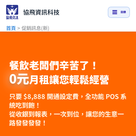
跳
協飛資訊科技
至
目錄
主
首頁
促銷訊息(新)
要
內
容
餐飲老闆們辛苦了！
0元
月租讓您輕鬆經營
只要 $8,888 開通設定費，全功能 POS 系
統吃到飽！
從收銀到報表，一次到位，讓您的生意一
路發發發發！