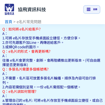
跳
協飛資訊科技
至
目錄
主
首頁
e名片常見問題
要
內
Q：如何將 e名片給客戶?
A：
容
1.可將 e名片存放至手機桌面設立捷徑，方便分享。
2.亦可先跟客戶加Line，再傳送給客戶。
3.或掃QR code的圖示。
Q：e名片的形式，會再更新嗎?
A：
往後 e名片會更完整、創新，會再陸續推出更新版本。(可自由選
擇是否更新版本)
Q：多張名片需要多個帳號嗎?
A：
1.不需要，名片區可放置多張名片輪播，順序及內容可自行排
列。
2.內容若需個別呈現，一份 e名片需搭配一個帳號。
Q：e名片該如何管理?
A：
a.管理自己的 e名片: 可將 e名片存放至手機桌面設立捷徑，或自己
習慣的存放點。