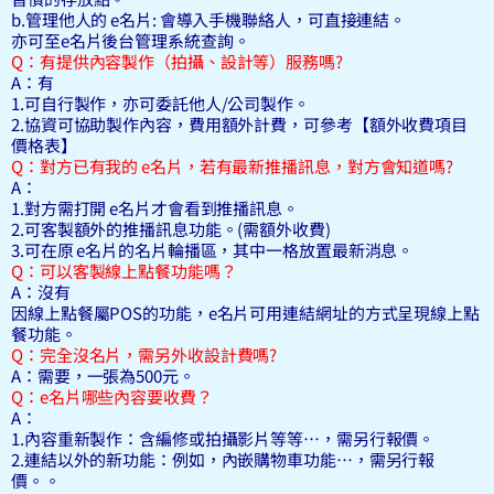
b.管理他人的 e名片: 會導入手機聯絡人，可直接連結。
亦可至e名片後台管理系統查詢。
Q：有提供內容製作（拍攝、設計等）服務嗎?
A：有
1.可自行製作，亦可委託他人/公司製作。
2.協資可協助製作內容，費用額外計費，可參考【額外收費項目
價格表】
Q：對方已有我的 e名片，若有最新推播訊息，對方會知道嗎?
A：
1.對方需打開 e名片才會看到推播訊息。
2.可客製額外的推播訊息功能。(需額外收費)
3.可在原 e名片的名片輪播區，其中一格放置最新消息。
Q：可以客製線上點餐功能嗎？
A：沒有
因線上點餐屬POS的功能，e名片可用連結網址的方式呈現線上點
餐功能。
Q：完全沒名片，需另外收設計費嗎?
A：需要，一張為500元。
Q：e名片哪些內容要收費？
A：
1.內容重新製作：含編修或拍攝影片等等…，需另行報價。
2.連結以外的新功能：例如，內嵌購物車功能…，需另行報
價。。